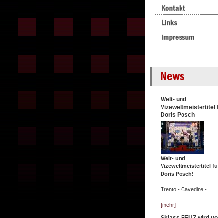
Welt- und
Vizeweltmeistertitel 
Doris Posch
Welt- und
Vizeweltmeistertitel fü
Doris Posch!
Trento - Cavedine -...
[mehr]
Skiass FEUZ wird vo