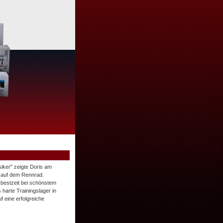
iker" zeigte Doris am
m auf dem Rennrad.
esbestzeit bei schönstem
 harte Trainingslager in
f eine erfolgreiche