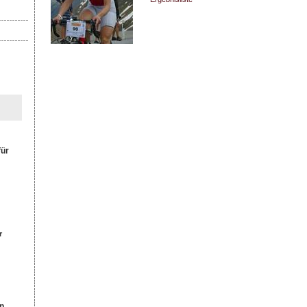
für
r
n