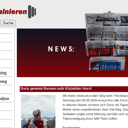
Doris gewinnt Rennen aufs Kitzbühler Horn!
Mit einem eindrucksvollen Sieg beim "Hornklass
Samstag den 08.08.2009 erneut ihre tolle For
In üblicher Manier sicherte sich Doris mit Tag
Wetter einen ungefährdeten Start-Ziel Sieg. Das
Süditalien zeigte somit Wirkung und läßt sehr au
Titelverteidigung ihres WM-Titels hoffen.
Ergebnisliste