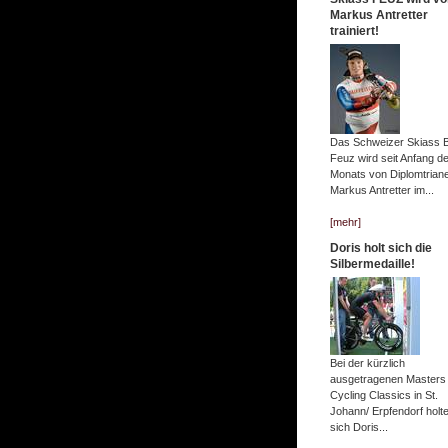
Markus Antretter
trainiert!
Das Schweizer Skiass 
Feuz wird seit Anfang d
Monats von Diplomtrian
Markus Antretter im...
[mehr]
Doris holt sich die
Silbermedaille!
Bei der kürzlich
ausgetragenen Masters
Cycling Classics in St.
Johann/ Erpfendorf holt
sich Doris...