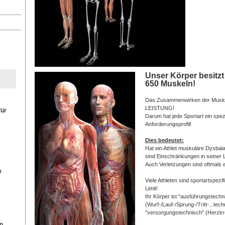
Unser Körper besitzt 
650 Muskeln!
Das Zusammenwirken der Muskul
LEISTUNG!
für
Darum hat jede Sportart ein spe
Anforderungsprofil!
Dies bedeutet:
Hat ein Athlet muskuläre Dysbala
sind Einschränkungen in seiner L
Auch Verletzungen sind oftmals e
r
Viele Athleten sind sportartspezi
Limit!
Ihr Körper ist "ausführungstechn
(Wurf-/Lauf-/Sprung-/Tritt-...tech
"versorgungstechnisch" (Herzkrei
n