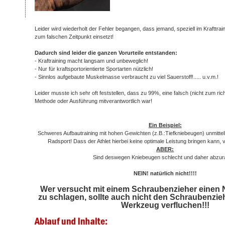
Leider wird wiederholt der Fehler begangen, dass jemand, speziell im Krafttrai
zum falschen Zeitpunkt einsetzt!
Dadurch sind leider die ganzen Vorurteile entstanden:
- Kraftraining macht langsam und unbeweglich!
- Nur für kraftsportorientierte Sportarten nützlich!
- Sinnlos aufgebaute Muskelmasse verbraucht zu viel Sauerstoff!..... u.v.m.!
Leider musste ich sehr oft feststellen, dass zu 99%, eine falsch (nicht zum ri
Methode oder Ausführung mitverantwortlich war!
Ein Beispiel:
Schweres Aufbautraining mit hohen Gewichten (z.B.:Tiefkniebeugen) unmitte
Radsport! Dass der Athlet hierbei keine optimale Leistung bringen kann, v
ABER:
Sind deswegen Kniebeugen schlecht und daher abzur
NEIN! natürlich nicht!!!!
Wer versucht mit einem Schraubenzieher einen 
zu schlagen, sollte auch nicht den Schraubenzie
Werkzeug verfluchen!!!