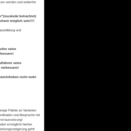
sser werden und weiterhin
r"(muskulär betrachtet)
schwer möglich sein!!!!
ausbildung und
aufen seine
rbessern!
adfahren seine
 verbessern!
ewichtheben nicht mehr
iesige Palette an Varianten
ordination und Absprache mit
dvorraussetzung!
oden ermöglicht hierbei
eistungssteigerung geht!