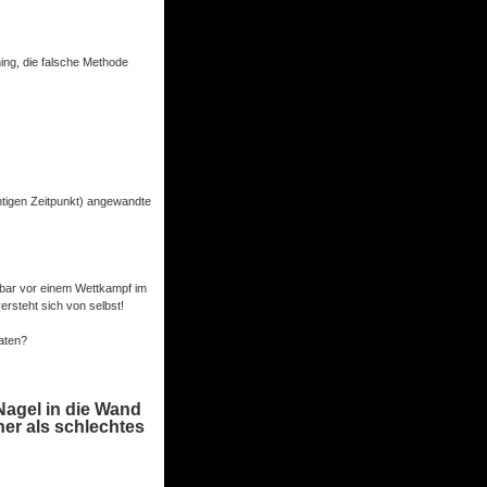
ning, die falsche Methode
chtigen Zeitpunkt) angewandte
lbar vor einem Wettkampf im
ersteht sich von selbst!
aten?
Nagel in die Wand
her als schlechtes