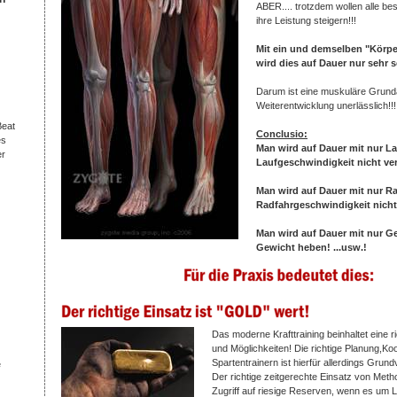
ABER.... trotzdem wollen alle be
ihre Leistung steigern!!!
Mit ein und demselben "Körpe
wird dies auf Dauer nur sehr 
Darum ist eine muskuläre Grund
Weiterentwicklung unerlässlich!!!
Beat
Conclusio:
es
Man wird auf Dauer mit nur L
er
Laufgeschwindigkeit nicht ve
Man wird auf Dauer mit nur R
Radfahrgeschwindigkeit nicht
Man wird auf Dauer mit nur G
Gewicht heben! ...usw.!
Das moderne Krafttraining beinhaltet eine r
und Möglichkeiten! Die richtige Planung,Ko
Spartentrainern ist hierfür allerdings Grun
e
Der richtige zeitgerechte Einsatz von Meth
Zugriff auf riesige Reserven, wenn es um L