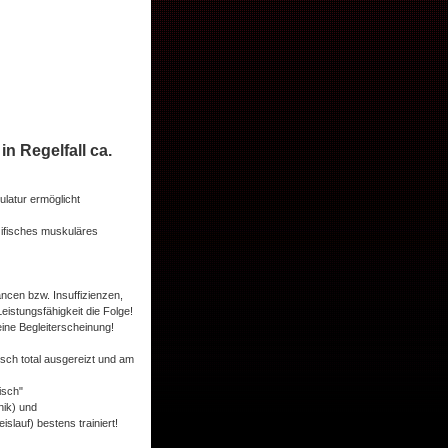
in Regelfall ca.
atur ermöglicht
zifisches muskuläres
ncen bzw. Insuffizienzen,
eistungsfähigkeit die Folge!
ine Begleiterscheinung!
fisch total ausgereizt und am
isch"
nik) und
slauf) bestens trainiert!