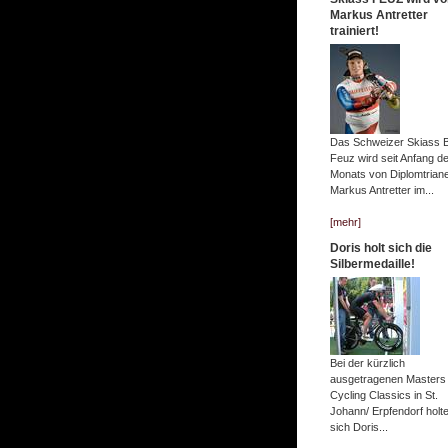
Markus Antretter
trainiert!
Das Schweizer Skiass 
Feuz wird seit Anfang d
Monats von Diplomtrian
Markus Antretter im...
[mehr]
Doris holt sich die
Silbermedaille!
Bei der kürzlich
ausgetragenen Masters
Cycling Classics in St.
Johann/ Erpfendorf holt
sich Doris...