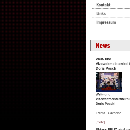
Welt- und
Vizeweltmeistertitel 
Doris Posch
Welt- und
Vizeweltmeistertitel fü
Doris Posch!
Trento - Cavedine -...
[mehr]
Skiass FEUZ wird vo